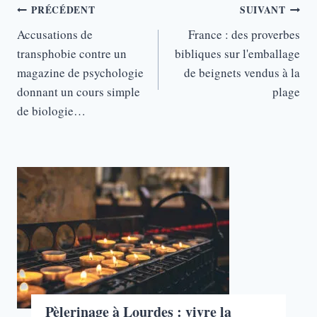
Navigation
PRÉCÉDENT
SUIVANT
de
Accusations de
France : des proverbes
transphobie contre un
bibliques sur l'emballage
l’article
magazine de psychologie
de beignets vendus à la
donnant un cours simple
plage
de biologie…
Pèlerinage à Lourdes : vivre la