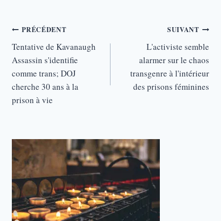
Navigation
PRÉCÉDENT
SUIVANT
de
Tentative de Kavanaugh
L'activiste semble
Assassin s'identifie
alarmer sur le chaos
l’article
comme trans; DOJ
transgenre à l'intérieur
cherche 30 ans à la
des prisons féminines
prison à vie