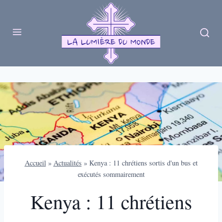
Skip
to
content
Accueil
»
Actualités
»
Kenya : 11 chrétiens sortis d'un bus et
exécutés sommairement
Kenya : 11 chrétiens