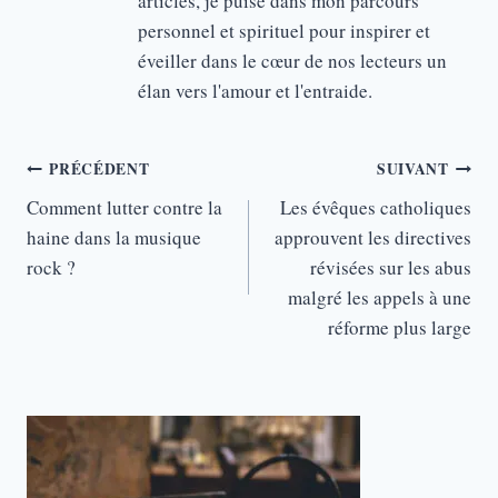
articles, je puise dans mon parcours
personnel et spirituel pour inspirer et
éveiller dans le cœur de nos lecteurs un
élan vers l'amour et l'entraide.
Navigation
PRÉCÉDENT
SUIVANT
de
Comment lutter contre la
Les évêques catholiques
haine dans la musique
approuvent les directives
l’article
rock ?
révisées sur les abus
malgré les appels à une
réforme plus large