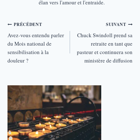
élan vers l'amour et l'entraide.
Navigation
PRÉCÉDENT
SUIVANT
de
Avez-vous entendu parler
Chuck Swindoll prend sa
du Mois national de
retraite en tant que
l’article
sensibilisation à la
pasteur et continuera son
douleur ?
ministère de diffusion