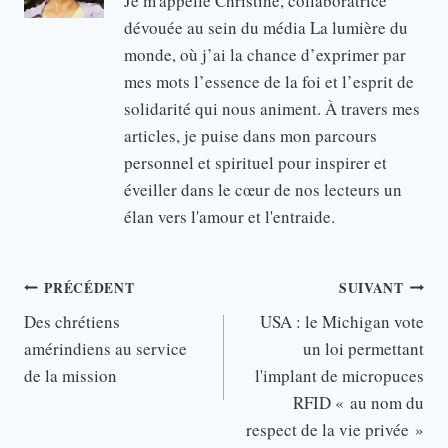
Je m'appelle Christine, collaboratrice
dévouée au sein du média La lumière du
monde, où j’ai la chance d’exprimer par
mes mots l’essence de la foi et l’esprit de
solidarité qui nous animent. À travers mes
articles, je puise dans mon parcours
personnel et spirituel pour inspirer et
éveiller dans le cœur de nos lecteurs un
élan vers l'amour et l'entraide.
Navigation
PRÉCÉDENT
SUIVANT
de
Des chrétiens
USA : le Michigan vote
amérindiens au service
un loi permettant
l’article
de la mission
l'implant de micropuces
RFID « au nom du
respect de la vie privée »