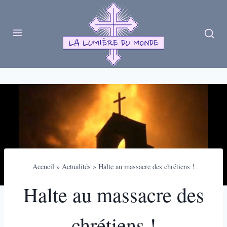
Skip
to
content
Accueil
»
Actualités
»
Halte au massacre des chrétiens !
Halte au massacre des
chrétiens !