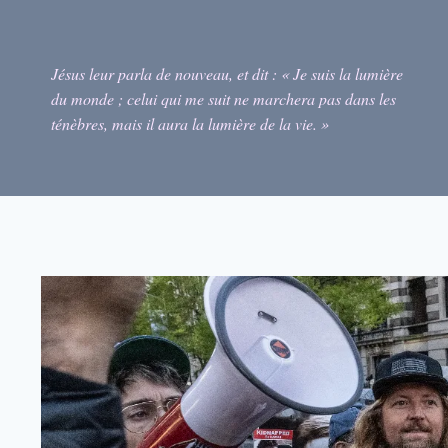
Skip
to
content
Jésus leur parla de nouveau, et dit : « Je suis la lumière
du monde ; celui qui me suit ne marchera pas dans les
ténèbres, mais il aura la lumière de la vie. »