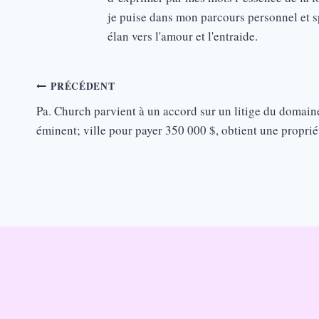
je puise dans mon parcours personnel et sp
élan vers l'amour et l'entraide.
Navigation
PRÉCÉDENT
de
Pa. Church parvient à un accord sur un litige du domain
éminent; ville pour payer 350 000 $, obtient une proprié
l’article