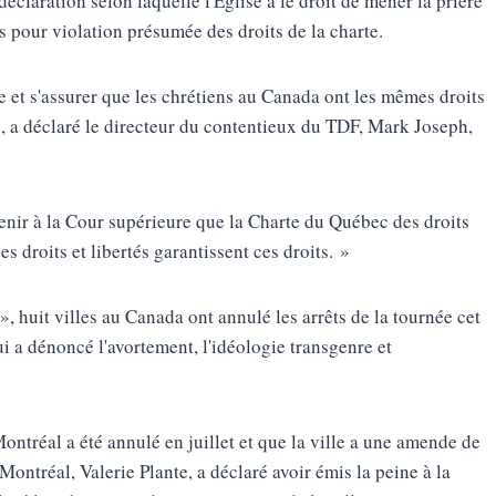
claration selon laquelle l'Église a le droit de mener la prière
s pour violation présumée des droits de la charte.
se et s'assurer que les chrétiens au Canada ont les mêmes droits
, a déclaré le directeur du contentieux du TDF, Mark Joseph,
tenir à la Cour supérieure que la Charte du Québec des droits
s droits et libertés garantissent ces droits. »
 huit villes au Canada ont annulé les arrêts de la tournée cet
i a dénoncé l'avortement, l'idéologie transgenre et
ontréal a été annulé en juillet et que la ville a une amende de
 Montréal, Valerie Plante, a déclaré avoir émis la peine à la