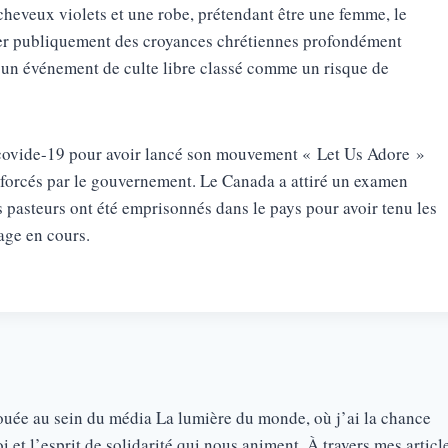
s cheveux violets et une robe, prétendant être une femme, le
ser publiquement des croyances chrétiennes profondément
ir un événement de culte libre classé comme un risque de
 covide-19 pour avoir lancé son mouvement « Let Us Adore »
renforcés par le gouvernement. Le Canada a attiré un examen
 pasteurs ont été emprisonnés dans le pays pour avoir tenu les
age en cours.
vouée au sein du média La lumière du monde, où j’ai la chance
 et l’esprit de solidarité qui nous animent. À travers mes articl